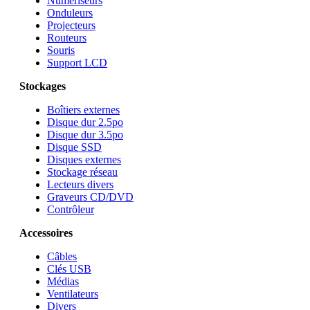
Numériseurs
Onduleurs
Projecteurs
Routeurs
Souris
Support LCD
Stockages
Boîtiers externes
Disque dur 2.5po
Disque dur 3.5po
Disque SSD
Disques externes
Stockage réseau
Lecteurs divers
Graveurs CD/DVD
Contrôleur
Accessoires
Câbles
Clés USB
Médias
Ventilateurs
Divers