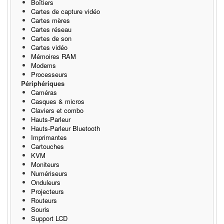
Boîtiers
Cartes de capture vidéo
Cartes mères
Cartes réseau
Cartes de son
Cartes vidéo
Mémoires RAM
Modems
Processeurs
Périphériques
Caméras
Casques & micros
Claviers et combo
Hauts-Parleur
Hauts-Parleur Bluetooth
Imprimantes
Cartouches
KVM
Moniteurs
Numériseurs
Onduleurs
Projecteurs
Routeurs
Souris
Support LCD