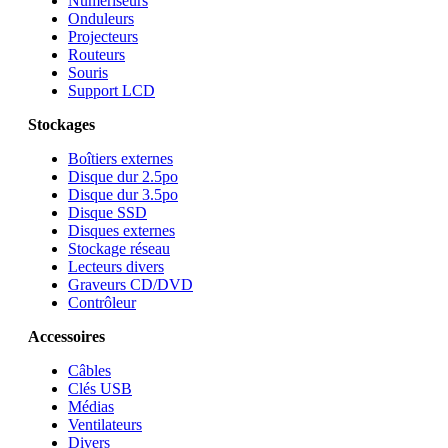
Numériseurs
Onduleurs
Projecteurs
Routeurs
Souris
Support LCD
Stockages
Boîtiers externes
Disque dur 2.5po
Disque dur 3.5po
Disque SSD
Disques externes
Stockage réseau
Lecteurs divers
Graveurs CD/DVD
Contrôleur
Accessoires
Câbles
Clés USB
Médias
Ventilateurs
Divers