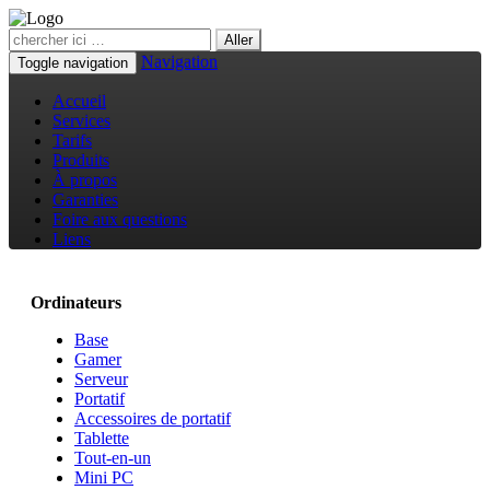
Navigation
Toggle navigation
Accueil
Services
Tarifs
Produits
À propos
Garanties
Foire aux questions
Liens
Ordinateurs
Base
Gamer
Serveur
Portatif
Accessoires de portatif
Tablette
Tout-en-un
Mini PC