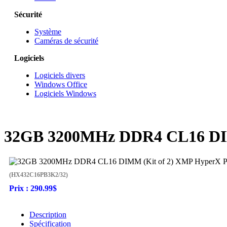
Sécurité
Système
Caméras de sécurité
Logiciels
Logiciels divers
Windows Office
Logiciels Windows
32GB 3200MHz DDR4 CL16 DIM
(HX432C16PB3K2/32)
Prix :
290.99$
Description
Spécification