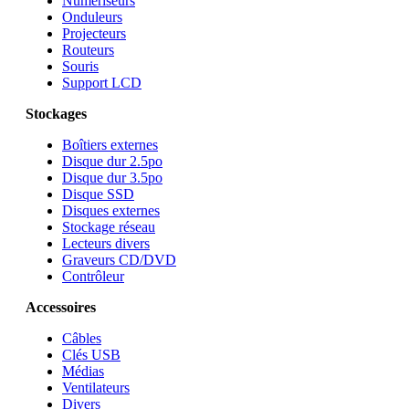
Numériseurs
Onduleurs
Projecteurs
Routeurs
Souris
Support LCD
Stockages
Boîtiers externes
Disque dur 2.5po
Disque dur 3.5po
Disque SSD
Disques externes
Stockage réseau
Lecteurs divers
Graveurs CD/DVD
Contrôleur
Accessoires
Câbles
Clés USB
Médias
Ventilateurs
Divers