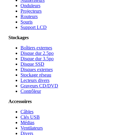
Numériseurs
Onduleurs
Projecteurs
Routeurs
Souris
Support LCD
Stockages
Boîtiers externes
Disque dur 2.5po
Disque dur 3.5po
Disque SSD
Disques externes
Stockage réseau
Lecteurs divers
Graveurs CD/DVD
Contrôleur
Accessoires
Câbles
Clés USB
Médias
Ventilateurs
Divers