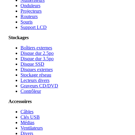
Numériseurs
Onduleurs
Projecteurs
Routeurs
Souris
Support LCD
Stockages
Boîtiers externes
Disque dur 2.5po
Disque dur 3.5po
Disque SSD
Disques externes
Stockage réseau
Lecteurs divers
Graveurs CD/DVD
Contrôleur
Accessoires
Câbles
Clés USB
Médias
Ventilateurs
Divers