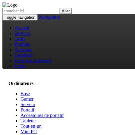
Navigation
Toggle navigation
Accueil
Services
Tarifs
Produits
À propos
Garanties
Foire aux questions
Liens
Ordinateurs
Base
Gamer
Serveur
Portatif
Accessoires de portatif
Tablette
Tout-en-un
Mini PC