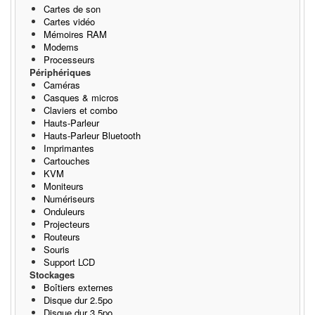
Cartes de son
Cartes vidéo
Mémoires RAM
Modems
Processeurs
Périphériques
Caméras
Casques & micros
Claviers et combo
Hauts-Parleur
Hauts-Parleur Bluetooth
Imprimantes
Cartouches
KVM
Moniteurs
Numériseurs
Onduleurs
Projecteurs
Routeurs
Souris
Support LCD
Stockages
Boîtiers externes
Disque dur 2.5po
Disque dur 3.5po