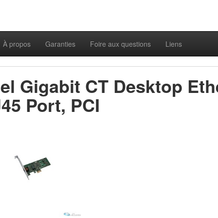
À propos
Garanties
Foire aux questions
Liens
tel Gigabit CT Desktop Eth
45 Port, PCI