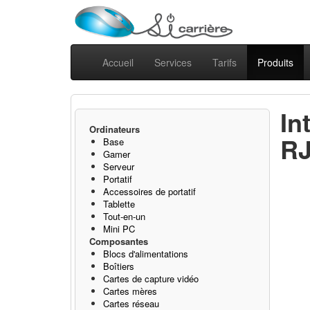
Accueil
Services
Tarifs
Produits
In
Ordinateurs
RJ
Base
Gamer
Serveur
Portatif
Accessoires de portatif
Tablette
Tout-en-un
Mini PC
Composantes
Blocs d'alimentations
Boîtiers
Cartes de capture vidéo
Cartes mères
Cartes réseau