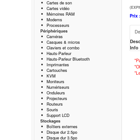
Cartes de son
(EXP
Cartes vidéo
Mémoires RAM
Prix 
Modems
Processeurs
Périphériques
De
Caméras
Desc
Casques & micros
Info 
Claviers et combo
Hauts-Parleur
Hauts-Parleur Bluetooth
*P
Imprimantes
*O
Cartouches
*L
KVM
Moniteurs
Numériseurs
Onduleurs
Projecteurs
Routeurs
Souris
Support LCD
Stockages
Boîtiers externes
Disque dur 2.5po
Disque dur 3.5po