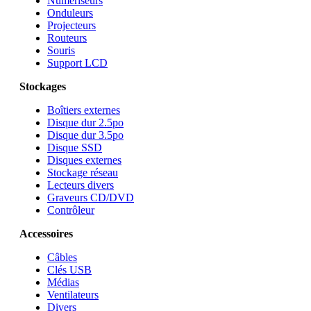
Numériseurs
Onduleurs
Projecteurs
Routeurs
Souris
Support LCD
Stockages
Boîtiers externes
Disque dur 2.5po
Disque dur 3.5po
Disque SSD
Disques externes
Stockage réseau
Lecteurs divers
Graveurs CD/DVD
Contrôleur
Accessoires
Câbles
Clés USB
Médias
Ventilateurs
Divers