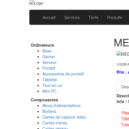
Accueil
Services
Tarifs
Produits
ME
Ordinateurs
Base
Gamer
Serveur
(102B-
Portatif
Prix :
Accessoires de portatif
Tablette
Tout-en-un
Desc
Mini PC
Descri
Composantes
Info :
Blocs d'alimentations
Boîtiers
*Pai
Cartes de capture vidéo
*Obt
Cartes mères
*Les
Cartes réseau