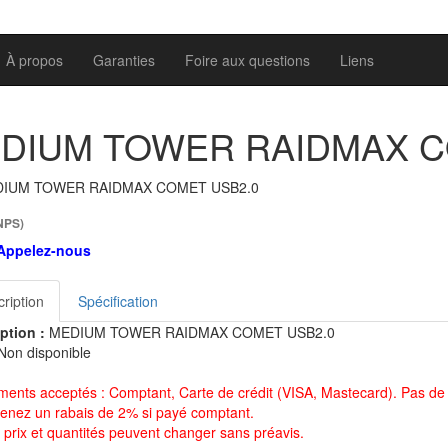
À propos
Garanties
Foire aux questions
Liens
DIUM TOWER RAIDMAX C
NPS)
Appelez-nous
ription
Spécification
ption :
MEDIUM TOWER RAIDMAX COMET USB2.0
Non disponible
ments acceptés : Comptant, Carte de crédit (VISA, Mastecard). Pas de 
enez un rabais de 2% si payé comptant.
 prix et quantités peuvent changer sans préavis.