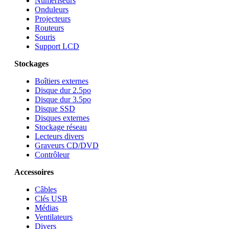
Numériseurs
Onduleurs
Projecteurs
Routeurs
Souris
Support LCD
Stockages
Boîtiers externes
Disque dur 2.5po
Disque dur 3.5po
Disque SSD
Disques externes
Stockage réseau
Lecteurs divers
Graveurs CD/DVD
Contrôleur
Accessoires
Câbles
Clés USB
Médias
Ventilateurs
Divers