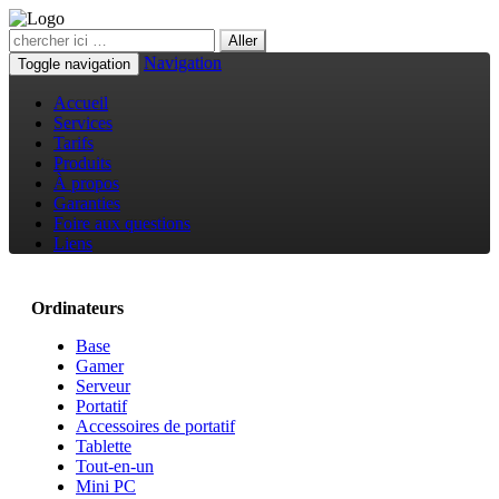
Navigation
Toggle navigation
Accueil
Services
Tarifs
Produits
À propos
Garanties
Foire aux questions
Liens
Ordinateurs
Base
Gamer
Serveur
Portatif
Accessoires de portatif
Tablette
Tout-en-un
Mini PC