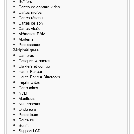
Boîtiers
Cartes de capture vidéo
Cartes mères
Cartes réseau
Cartes de son
Cartes vidéo
Mémoires RAM
Modems
Processeurs
Périphériques
Caméras
Casques & micros
Claviers et combo
Hauts-Parleur
Hauts-Parleur Bluetooth
Imprimantes
Cartouches
KVM
Moniteurs
Numériseurs
Onduleurs
Projecteurs
Routeurs
Souris
Support LCD