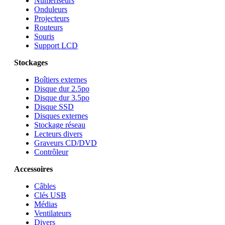
Numériseurs
Onduleurs
Projecteurs
Routeurs
Souris
Support LCD
Stockages
Boîtiers externes
Disque dur 2.5po
Disque dur 3.5po
Disque SSD
Disques externes
Stockage réseau
Lecteurs divers
Graveurs CD/DVD
Contrôleur
Accessoires
Câbles
Clés USB
Médias
Ventilateurs
Divers