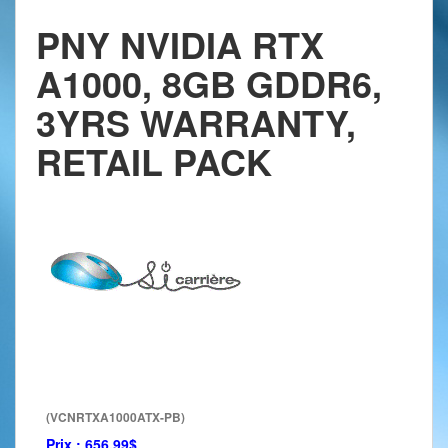
PNY NVIDIA RTX
A1000, 8GB GDDR6,
3YRS WARRANTY,
RETAIL PACK
(VCNRTXA1000ATX-PB)
Prix :
656.99$