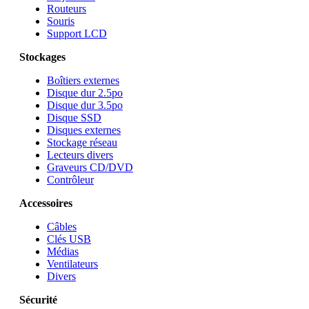
Routeurs
Souris
Support LCD
Stockages
Boîtiers externes
Disque dur 2.5po
Disque dur 3.5po
Disque SSD
Disques externes
Stockage réseau
Lecteurs divers
Graveurs CD/DVD
Contrôleur
Accessoires
Câbles
Clés USB
Médias
Ventilateurs
Divers
Sécurité