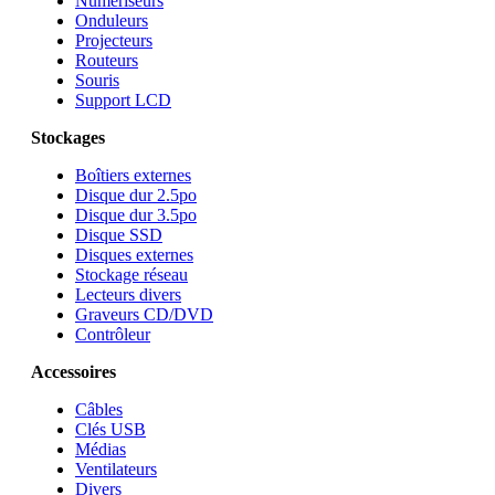
Numériseurs
Onduleurs
Projecteurs
Routeurs
Souris
Support LCD
Stockages
Boîtiers externes
Disque dur 2.5po
Disque dur 3.5po
Disque SSD
Disques externes
Stockage réseau
Lecteurs divers
Graveurs CD/DVD
Contrôleur
Accessoires
Câbles
Clés USB
Médias
Ventilateurs
Divers