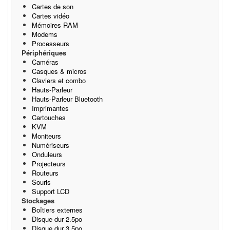
Cartes de son
Cartes vidéo
Mémoires RAM
Modems
Processeurs
Périphériques
Caméras
Casques & micros
Claviers et combo
Hauts-Parleur
Hauts-Parleur Bluetooth
Imprimantes
Cartouches
KVM
Moniteurs
Numériseurs
Onduleurs
Projecteurs
Routeurs
Souris
Support LCD
Stockages
Boîtiers externes
Disque dur 2.5po
Disque dur 3.5po