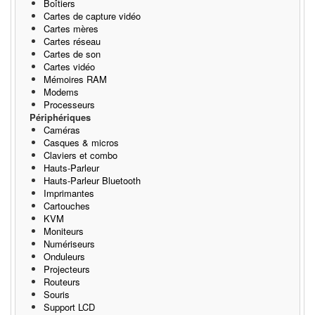
Boîtiers
Cartes de capture vidéo
Cartes mères
Cartes réseau
Cartes de son
Cartes vidéo
Mémoires RAM
Modems
Processeurs
Périphériques
Caméras
Casques & micros
Claviers et combo
Hauts-Parleur
Hauts-Parleur Bluetooth
Imprimantes
Cartouches
KVM
Moniteurs
Numériseurs
Onduleurs
Projecteurs
Routeurs
Souris
Support LCD