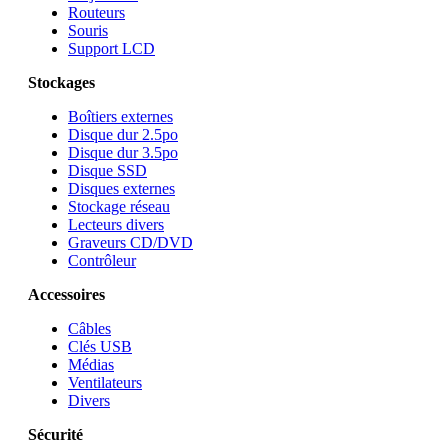
Routeurs
Souris
Support LCD
Stockages
Boîtiers externes
Disque dur 2.5po
Disque dur 3.5po
Disque SSD
Disques externes
Stockage réseau
Lecteurs divers
Graveurs CD/DVD
Contrôleur
Accessoires
Câbles
Clés USB
Médias
Ventilateurs
Divers
Sécurité