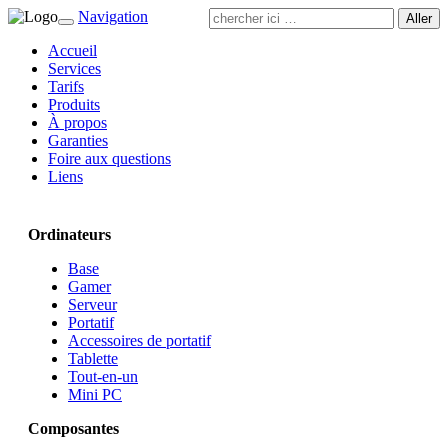
Navigation
Toggle
navigation
Accueil
Services
Tarifs
Produits
À propos
Garanties
Foire aux questions
Liens
Ordinateurs
Base
Gamer
Serveur
Portatif
Accessoires de portatif
Tablette
Tout-en-un
Mini PC
Composantes